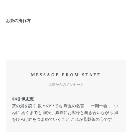
お茶の淹れ方
MESSAGE FROM STAFF
店長からのメッセージ
中根 伊志恵
茶の湯を説く 数々の中でも 珠玉の名言 「 一期一会 」 つ
ねに あくまでも 誠実、真剣にお客様と向き合いながら 縁
をひろげ絆をつよめていくこと これが葵製茶の心です