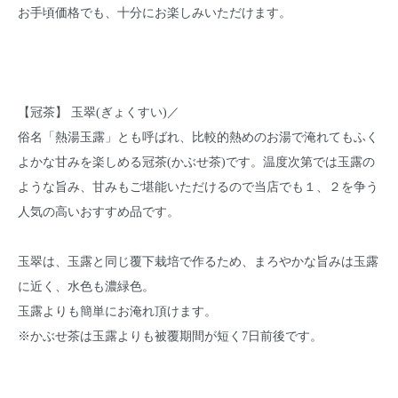
お手頃価格でも、十分にお楽しみいただけます。
【冠茶】 玉翠(ぎょくすい)／
俗名「熱湯玉露」とも呼ばれ、比較的熱めのお湯で淹れてもふく
よかな甘みを楽しめる冠茶(かぶせ茶)です。温度次第では玉露の
ような旨み、甘みもご堪能いただけるので当店でも１、２を争う
人気の高いおすすめ品です。
玉翠は、玉露と同じ覆下栽培で作るため、まろやかな旨みは玉露
に近く、水色も濃緑色。
玉露よりも簡単にお淹れ頂けます。
※かぶせ茶は玉露よりも被覆期間が短く7日前後です。