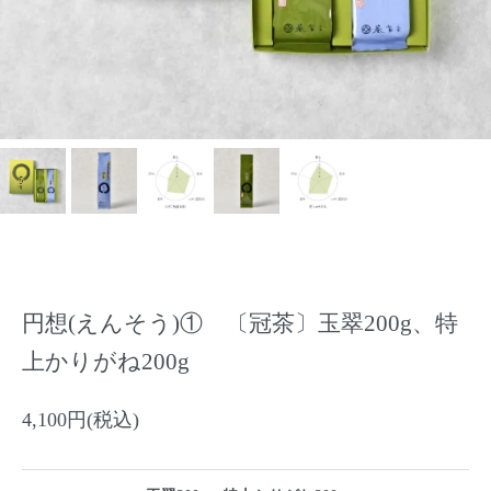
円想(えんそう)① 〔冠茶〕玉翠200g、特
上かりがね200g
4,100円(税込)