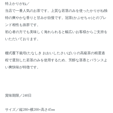
特上かりがね／
当店で一番人気のお茶です。上質な若茎のみを使ったかりがね独
特の爽やかな香りと甘みが自慢です。冠茶(かぶせちゃ)とのブレ
ンド相性も抜群です。
初心者の方でも美味しく淹れられると幅広いお客様からご支持を
いただいております。
棚式覆下栽培(たなしき おおいしたさいばい) の高級茶の精選過
程で選別した若茎のみを使用するため、芳醇な茎香とバランスよ
い爽快味が特徴です。
賞味期限／240日
サイズ／縦280×横200×高さ45㎜