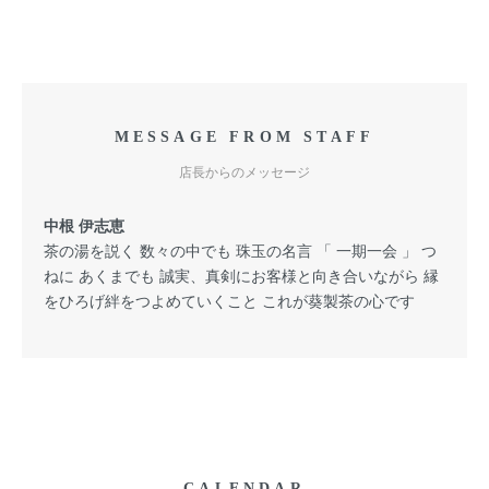
MESSAGE FROM STAFF
店長からのメッセージ
中根 伊志恵
茶の湯を説く 数々の中でも 珠玉の名言 「 一期一会 」 つ
ねに あくまでも 誠実、真剣にお客様と向き合いながら 縁
をひろげ絆をつよめていくこと これが葵製茶の心です
CALENDAR