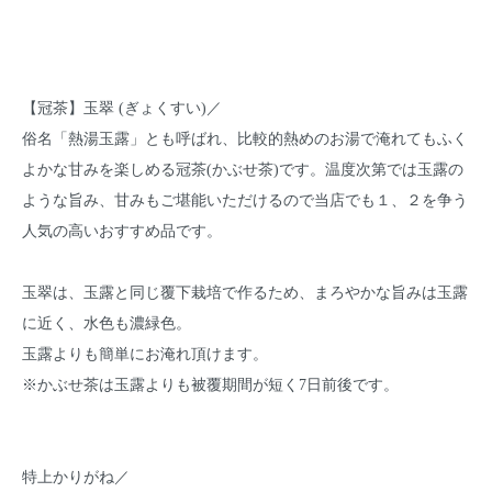
【冠茶】玉翠 (ぎょくすい)／
俗名「熱湯玉露」とも呼ばれ、比較的熱めのお湯で淹れてもふく
よかな甘みを楽しめる冠茶(かぶせ茶)です。温度次第では玉露の
ような旨み、甘みもご堪能いただけるので当店でも１、２を争う
人気の高いおすすめ品です。
玉翠は、玉露と同じ覆下栽培で作るため、まろやかな旨みは玉露
に近く、水色も濃緑色。
玉露よりも簡単にお淹れ頂けます。
※かぶせ茶は玉露よりも被覆期間が短く7日前後です。
特上かりがね／