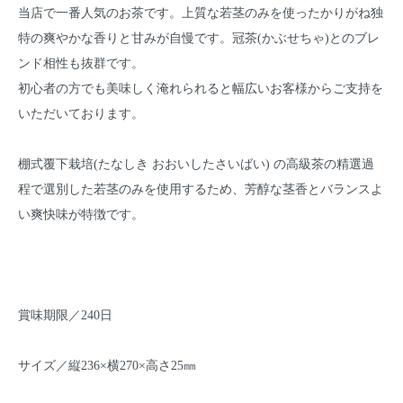
当店で一番人気のお茶です。上質な若茎のみを使ったかりがね独
特の爽やかな香りと甘みが自慢です。冠茶(かぶせちゃ)とのブレ
ンド相性も抜群です。
初心者の方でも美味しく淹れられると幅広いお客様からご支持を
いただいております。
棚式覆下栽培(たなしき おおいしたさいばい) の高級茶の精選過
程で選別した若茎のみを使用するため、芳醇な茎香とバランスよ
い爽快味が特徴です。
賞味期限／240日
サイズ／縦236×横270×高さ25㎜