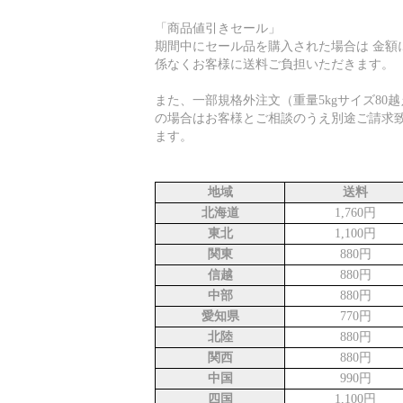
「商品値引きセール」
期間中にセール品を購入された場合は 金額
係なくお客様に送料ご負担いただきます。
また、一部規格外注文（重量5kgサイズ80越
の場合はお客様とご相談のうえ別途ご請求
ます。
地域
送料
北海道
1,760円
東北
1,100円
関東
880円
信越
880円
中部
880円
愛知県
770円
北陸
880円
関西
880円
中国
990円
四国
1,100円