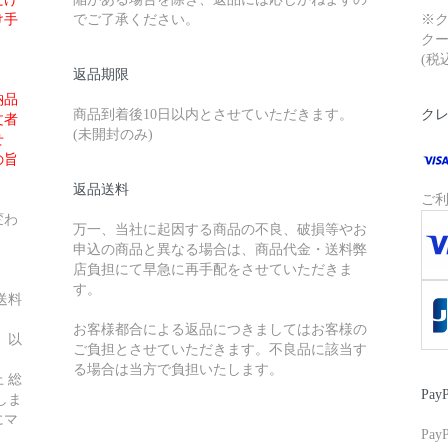
け手
でご了承ください。
※
クー
(税
返品期限
納品
商品到着後10日以内とさせていただきます。
ク
文者
(未開封のみ)
せ
の旨
返品送料
ご
変わ
万一、当社に起因する商品の不良、破損等やお
申込の商品と異なる場合は、商品代金・送料弊
店負担にて早急に再手配をさせていただきま
す。
送料
お客様都合による返品につきましてはお客様の
）以
ご負担とさせていただきます。不良品に該当す
る場合は当方で負担いたします。
 総
Pay
しま
にマ
Pa