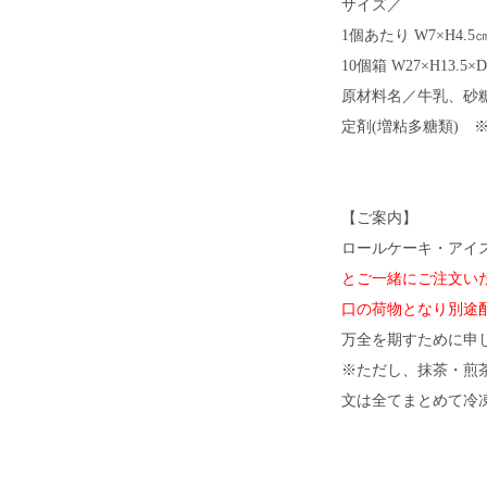
サイズ／
1個あたり W7×H4.5
10個箱 W27×H13.5×D
原材料名／牛乳、砂
定剤(増粘多糖類) 
【ご案内】
ロールケーキ・アイ
とご一緒にご注文い
口の荷物となり別途
万全を期すために申
※ただし、抹茶・煎
文は全てまとめて冷