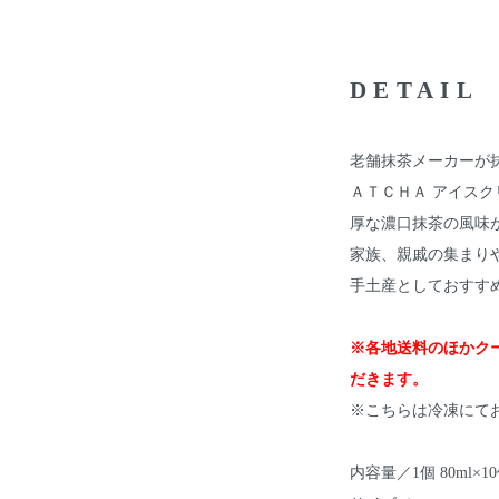
DETAIL
老舗抹茶メーカーが
ＡＴＣＨＡ アイス
厚な濃口抹茶の風味
家族、親戚の集まり
手土産としておすす
※各地送料のほかクー
だきます。
※こちらは冷凍にて
内容量／1個 80ml×