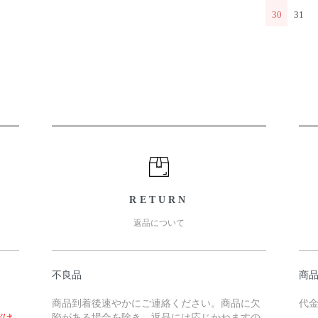
30
31
RETURN
返品について
不良品
商
商品到着後速やかにご連絡ください。商品に欠
代金
だけ
陥がある場合を除き、返品には応じかねますの