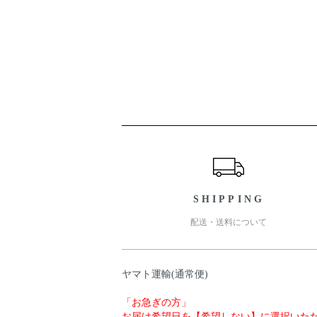
ショッピングガイド
SHIPPING
配送・送料について
ヤマト運輸(通常便)
「お急ぎの方」
お届け希望日を【希望しない】に選択いた