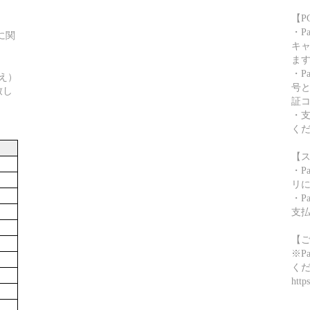
【P
・P
に関
キャ
ま
・P
え）
号
致し
証
・
く
【
・P
リ
・P
支
【
※P
く
http