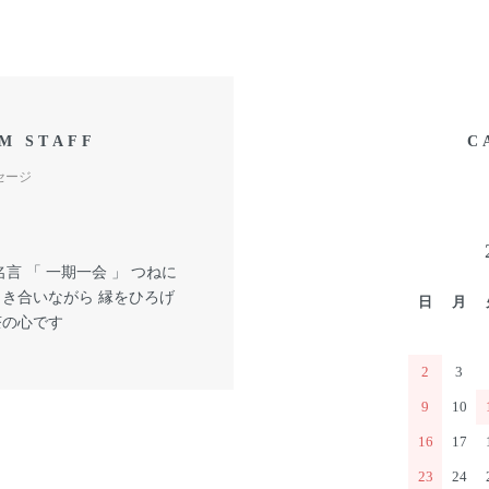
M STAFF
C
セージ
言 「 一期一会 」 つねに
向き合いながら 縁をひろげ
日
月
茶の心です
2
3
9
10
16
17
23
24