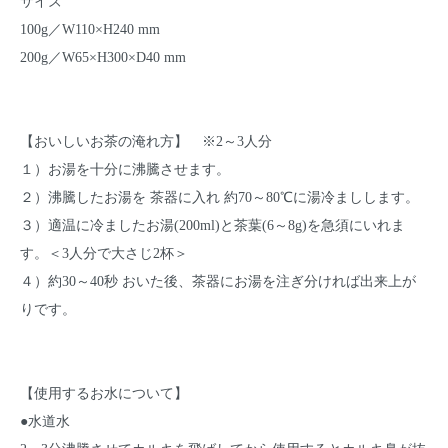
サイズ
100g／W110×H240 mm
200g／W65×H300×D40 mm
【おいしいお茶の淹れ方】 ※2～3人分
１）お湯を十分に沸騰させます。
２）沸騰したお湯を 茶器に入れ 約70～80℃に湯冷ましします。
３）適温に冷ましたお湯(200ml)と茶葉(6～8g)を急須にいれま
す。＜3人分で大さじ2杯＞
４）約30～40秒 おいた後、茶器にお湯を注ぎ分ければ出来上が
りです。
【使用するお水について】
●水道水