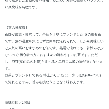
程で選別した若茎のみを使用するため、芳醇な茎香とバランスよ
い爽快味が特徴です。
【葵の推奨茶】
茶師が厳選・吟味して、茶葉を丁寧にブレンドした 葵の推奨茶
です。湯の温度を気にせずに簡単に淹れられて、しかも美味しい
と人気の高いおすすめのお茶です。熱湯で淹れても、苦渋みが少
ないので 初心者の方におすすめの淹れやすいお茶です。ただ
し、煎茶(葉のみのお茶)と比べると二煎目以降の味が薄くなりま
す。
冠茶とブレンドしてある 特上かりがね は、少し低め(60～70℃)
で淹れると甘み、旨みを損なうことなく味わえます。
賞味期限／240日