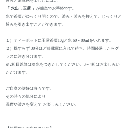
旨みと清涼感を楽しむには…
「 水出し玉露 」
が簡単でお手軽です。
水で茶葉がゆっくり開くので、渋み・苦みを抑えて、じっくりと
旨みを引き出すことができます。
１）ティーポットに玉露茶葉10gと水 60～80mlをいれます。
２）揺すらず 30分ほど冷蔵庫に入れて待ち、時間経過したらグ
ラスに注ぎ分けます。
※2煎目以降は冷水をつぎたしてください、3～4煎はお楽しみい
ただけます。
ご自身の嗜好は各々です。
その時々の気分により
温度や濃さを変えて お楽しみください。