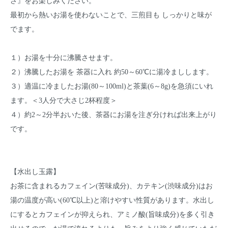
さ』をお楽しみください。
最初から熱いお湯を使わないことで、三煎目も しっかりと味が
でます。
１）お湯を十分に沸騰させます。
２）沸騰したお湯を 茶器に入れ 約50～60℃に湯冷ましします。
３）適温に冷ましたお湯(80～100ml)と茶葉(6～8g)を急須にいれ
ます。＜3人分で大さじ2杯程度＞
４）約2～2分半おいた後、茶器にお湯を注ぎ分ければ出来上がり
です。
【水出し玉露】
お茶に含まれるカフェイン(苦味成分)、カテキン(渋味成分)はお
湯の温度が高い(60℃以上)と溶けやすい性質があります。水出し
にするとカフェインが抑えられ、アミノ酸(旨味成分)を多く引き