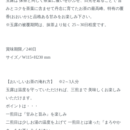
玉露は 抹茶と同じく茶葉に覆いをかぶせ、日光を遮ることで 旨
みとコクを茶葉に含ませて丹念に育てたお茶の最高峰。特有の覆
香(おおいか)と品格ある甘みをお楽しみ下さい。
※玉露の被覆期間は、抹茶より短く 25～30日程度です。
賞味期限／240日
サイズ／W115×H230 mm
【おいしいお茶の淹れ方】 ※2～3人分
玉露は温度を守っていただければ、三煎まで 美味しくお楽しみ
いただけます。
ポイントは・・・
一煎目は『甘みと旨み』を楽しみ
二煎目は少しお湯の温度を上げて 一煎目とは違った『まろやか