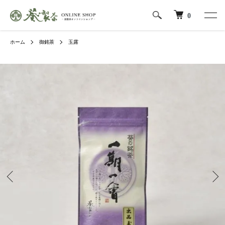
0
ホーム
御銘茶
玉露