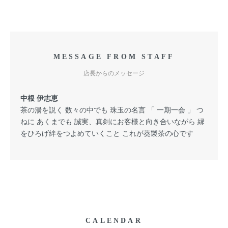
MESSAGE FROM STAFF
店長からのメッセージ
中根 伊志恵
茶の湯を説く 数々の中でも 珠玉の名言 「 一期一会 」 つ
ねに あくまでも 誠実、真剣にお客様と向き合いながら 縁
をひろげ絆をつよめていくこと これが葵製茶の心です
CALENDAR