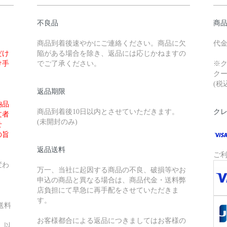
不良品
商
商品到着後速やかにご連絡ください。商品に欠
代金
だけ
陥がある場合を除き、返品には応じかねますの
け手
でご了承ください。
※
クー
(税
返品期限
納品
商品到着後10日以内とさせていただきます。
ク
文者
(未開封のみ)
せ
の旨
返品送料
ご
変わ
万一、当社に起因する商品の不良、破損等やお
申込の商品と異なる場合は、商品代金・送料弊
店負担にて早急に再手配をさせていただきま
す。
送料
お客様都合による返品につきましてはお客様の
）以