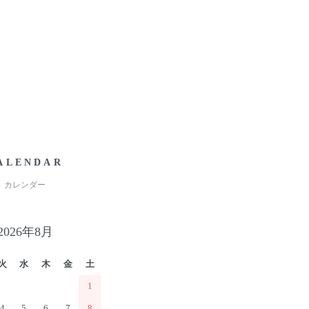
ALENDAR
カレンダー
2026年8月
火
水
木
金
土
1
4
5
6
7
8