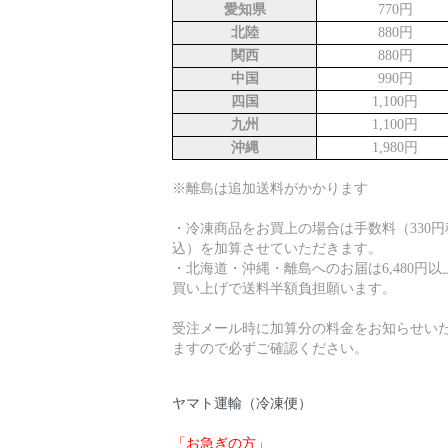
愛知県
770円
北陸
880円
関西
880円
中国
990円
四国
1,100円
九州
1,100円
沖縄
1,980円
※離島は追加送料がかかります
・冷凍商品をお買上の場合は手数料（330円
込）を加算させていただきます。
・北海道・沖縄・離島へのお届は6,480円以
買い上げで送料半額負担願います。
受注メール時に加算分の料金をお知らせい
ますので必ずご確認ください。
ヤマト運輸（冷凍便）
「お急ぎの方」