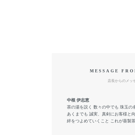
MESSAGE FRO
店長からのメッ
中根 伊志恵
茶の湯を説く 数々の中でも 珠玉の名
あくまでも 誠実、真剣にお客様と
絆をつよめていくこと これが葵製