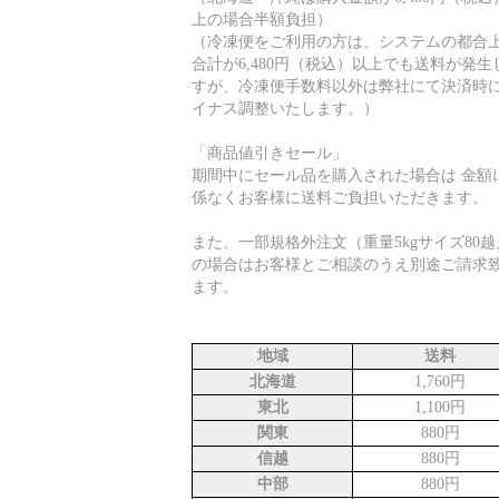
上の場合半額負担）
（冷凍便をご利用の方は、システムの都合上
合計が6,480円（税込）以上でも送料が発生
すが、冷凍便手数料以外は弊社にて決済時
イナス調整いたします。）
「商品値引きセール」
期間中にセール品を購入された場合は 金額
係なくお客様に送料ご負担いただきます。
また、一部規格外注文（重量5kgサイズ80越
の場合はお客様とご相談のうえ別途ご請求
ます。
地域
送料
北海道
1,760円
東北
1,100円
関東
880円
信越
880円
中部
880円