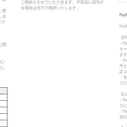
ご負担とさせていただきます。不良品に該当す
る場合は当方で負担いたします。
 総
Pay
しま
にマ
Pa
【P
・P
に関
キャ
ま
・P
え）
号
致し
証
・
く
【
・P
リ
・P
支