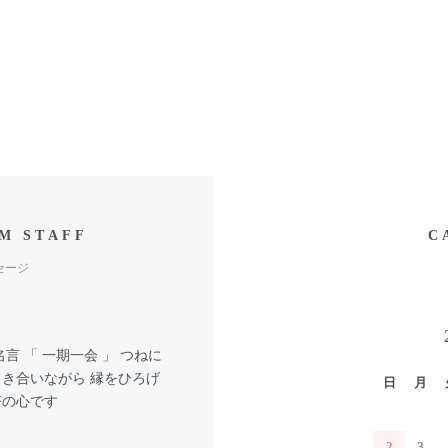
M STAFF
C
セージ
言 「 一期一会 」 つねに
向き合いながら 縁をひろげ
日
月
茶の心です
2
3